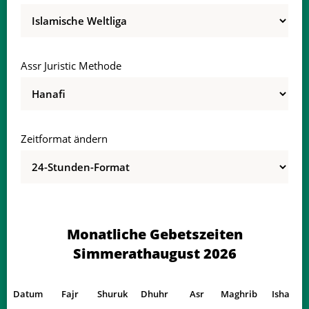
Assr Juristic Methode
03:25
06:02
13:41
17:50
21:20
23:46
01, Sa
03:26
06:03
13:41
17:49
21:18
23:43
02, So
Zeitformat ändern
03:27
06:05
13:41
17:48
21:16
23:40
03, Mo
03:31
06:06
13:41
17:48
21:15
23:36
04, Di
03:34
06:08
13:41
17:47
21:13
23:33
05, Mi
Monatliche Gebetszeiten
03:37
06:09
13:41
17:46
21:11
23:30
06, Do
Simmerathaugust 2026
03:41
06:11
13:41
17:45
21:10
23:27
07, Fr
Datum
Fajr
Shuruk
Dhuhr
Asr
Maghrib
Isha
03:44
06:12
13:40
17:44
21:08
23:24
08, Sa