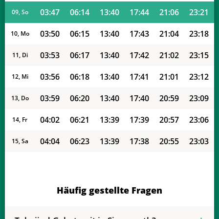
03:47
06:14
13:40
17:44
21:06
23:21
09, So
03:50
06:15
13:40
17:43
21:04
23:18
10, Mo
03:53
06:17
13:40
17:42
21:02
23:15
11, Di
03:56
06:18
13:40
17:41
21:01
23:12
12, Mi
03:59
06:20
13:40
17:40
20:59
23:09
13, Do
04:02
06:21
13:39
17:39
20:57
23:06
14, Fr
04:04
06:23
13:39
17:38
20:55
23:03
15, Sa
04:07
06:24
13:39
17:37
20:53
23:00
16, So
04:10
06:26
13:39
17:36
20:51
22:57
17, Mo
Häufig gestellte Fragen
04:13
06:27
13:39
17:35
20:49
22:54
18, Di