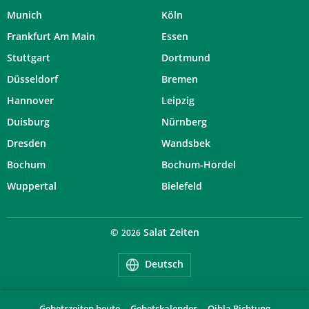
Munich
Köln
Frankfurt Am Main
Essen
Stuttgart
Dortmund
Düsseldorf
Bremen
Hannover
Leipzig
Duisburg
Nürnberg
Dresden
Wandsbek
Bochum
Bochum-Hordel
Wuppertal
Bielefeld
©
Salat Zeiten
2026
Deutsch
Gebetszeiten heute
Gebetskalender
Qibla Richtung