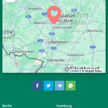
04:30
06:33
13:27
17:15
20:20
22:15
27, Do
04:32
06:35
13:27
17:14
20:18
22:12
28, Fr
04:34
06:36
13:27
17:13
20:16
22:10
29, Sa
04:36
06:38
13:26
17:11
20:14
22:07
30, So
04:39
06:39
13:26
17:10
20:12
22:04
31, Mo
Leaflet
| © Google Maps
Berlin
Hamburg