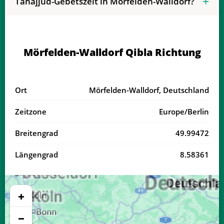
Tahajjud-Gebetszeit in Mörfelden-Walldorf?
04:05
06:18
13:30
17:26
20:40
22:43
17, Mo
04:08
06:20
13:30
17:25
20:38
22:40
18, Di
Mörfelden-Walldorf Qibla Richtung
04:10
06:21
13:29
17:24
20:37
22:38
19, Mi
04:13
06:23
13:29
17:23
20:35
22:35
20, Do
Ort
Mörfelden-Walldorf, Deutschland
04:15
06:24
13:29
17:22
20:33
22:32
21, Fr
Zeitzone
Europe/Berlin
04:18
06:26
13:29
17:21
20:31
22:29
22, Sa
Breitengrad
49.99472
04:20
06:27
13:28
17:20
20:29
22:26
23, So
Längengrad
8.58361
04:23
06:29
13:28
17:19
20:27
22:23
24, Mo
04:25
06:30
13:28
17:17
20:25
22:21
25, Di
+
04:27
06:32
13:27
17:16
20:22
22:18
26, Mi
−