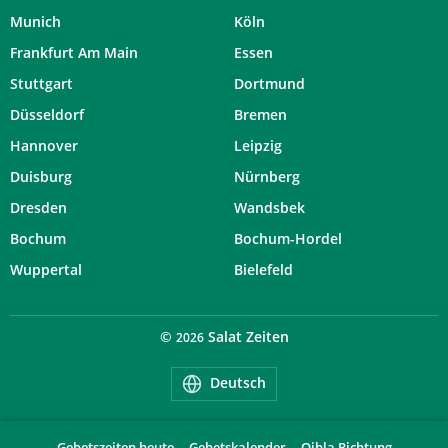
Munich
Köln
Frankfurt Am Main
Essen
Stuttgart
Dortmund
Düsseldorf
Bremen
Hannover
Leipzig
Duisburg
Nürnberg
Dresden
Wandsbek
Bochum
Bochum-Hordel
Wuppertal
Bielefeld
©
Salat Zeiten
2026
Deutsch
Gebetszeiten heute
Gebetskalender
Qibla Richtung