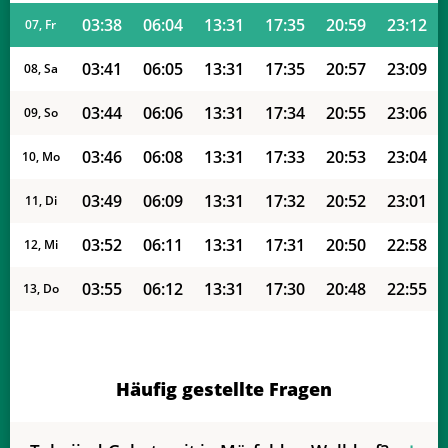
03:38
06:04
13:31
17:35
20:59
23:12
07, Fr
03:41
06:05
13:31
17:35
20:57
23:09
08, Sa
03:44
06:06
13:31
17:34
20:55
23:06
09, So
03:46
06:08
13:31
17:33
20:53
23:04
10, Mo
03:49
06:09
13:31
17:32
20:52
23:01
11, Di
03:52
06:11
13:31
17:31
20:50
22:58
12, Mi
03:55
06:12
13:31
17:30
20:48
22:55
13, Do
03:57
06:14
13:30
17:29
20:46
22:52
14, Fr
04:00
06:15
13:30
17:28
20:44
22:49
15, Sa
Häufig gestellte Fragen
04:03
06:17
13:30
17:27
20:42
22:46
16, So