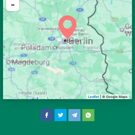
04:02
06:14
13:07
16:52
19:59
22:01
30, So
−
04:05
06:15
13:07
16:51
19:57
21:58
31, Mo
Leaflet
| © Google Maps