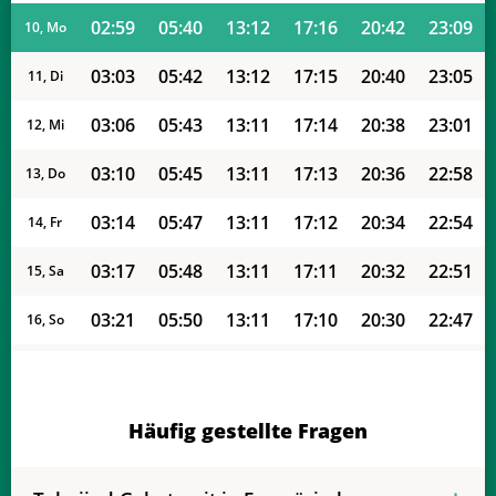
02:59
05:40
13:12
17:16
20:42
23:09
10, Mo
03:03
05:42
13:12
17:15
20:40
23:05
11, Di
03:06
05:43
13:11
17:14
20:38
23:01
12, Mi
03:10
05:45
13:11
17:13
20:36
22:58
13, Do
03:14
05:47
13:11
17:12
20:34
22:54
14, Fr
03:17
05:48
13:11
17:11
20:32
22:51
15, Sa
03:21
05:50
13:11
17:10
20:30
22:47
16, So
03:24
05:52
13:10
17:09
20:28
22:44
17, Mo
03:27
05:53
13:10
17:08
20:26
22:40
18, Di
Häufig gestellte Fragen
03:30
05:55
13:10
17:07
20:24
22:37
19, Mi