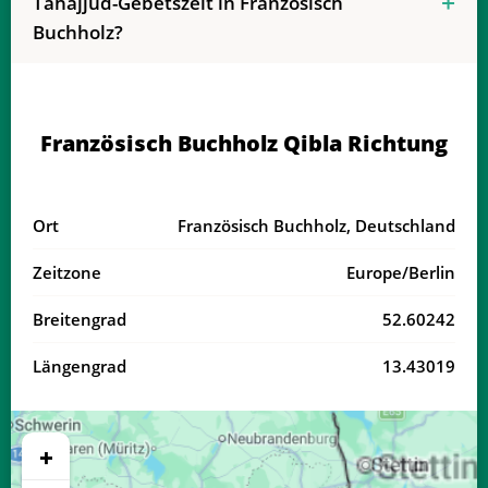
Tahajjud-Gebetszeit in Französisch
03:33
05:57
13:10
17:05
20:22
22:34
20, Do
Buchholz?
03:36
05:58
13:09
17:04
20:19
22:30
21, Fr
03:40
06:00
13:09
17:03
20:17
22:27
22, Sa
Französisch Buchholz Qibla Richtung
03:42
06:02
13:09
17:02
20:15
22:24
23, So
03:45
06:03
13:09
17:00
20:13
22:20
24, Mo
Ort
Französisch Buchholz, Deutschland
03:48
06:05
13:08
16:59
20:11
22:17
25, Di
Zeitzone
Europe/Berlin
03:51
06:07
13:08
16:58
20:08
22:14
26, Mi
Breitengrad
52.60242
03:54
06:09
13:08
16:56
20:06
22:11
27, Do
Längengrad
13.43019
03:57
06:10
13:08
16:55
20:04
22:08
28, Fr
03:59
06:12
13:07
16:54
20:02
22:04
29, Sa
+