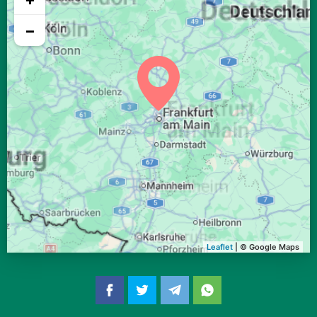
04:26
06:31
13:27
17:16
20:23
22:19
26, Mi
−
04:28
06:33
13:27
17:15
20:21
22:16
27, Do
04:31
06:34
13:27
17:14
20:19
22:13
28, Fr
04:33
06:36
13:26
17:13
20:16
22:11
29, Sa
04:35
06:37
13:26
17:11
20:14
22:08
30, So
04:37
06:39
13:26
17:10
20:12
22:05
31, Mo
Leaflet
| © Google Maps