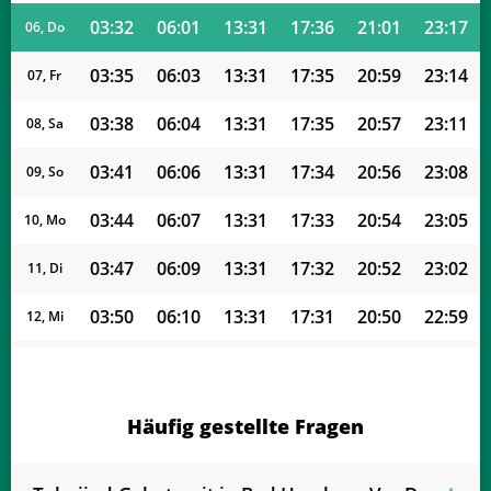
03:32
06:01
13:31
17:36
21:01
23:17
06, Do
03:35
06:03
13:31
17:35
20:59
23:14
07, Fr
03:38
06:04
13:31
17:35
20:57
23:11
08, Sa
03:41
06:06
13:31
17:34
20:56
23:08
09, So
03:44
06:07
13:31
17:33
20:54
23:05
10, Mo
03:47
06:09
13:31
17:32
20:52
23:02
11, Di
03:50
06:10
13:31
17:31
20:50
22:59
12, Mi
03:53
06:12
13:30
17:30
20:48
22:56
13, Do
03:55
06:13
13:30
17:29
20:47
22:53
14, Fr
Häufig gestellte Fragen
03:58
06:15
13:30
17:28
20:45
22:51
15, Sa